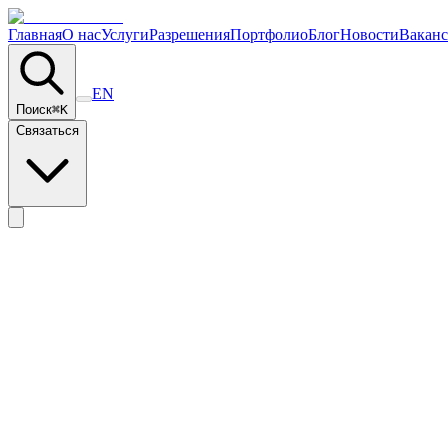
Главная
О нас
Услуги
Разрешения
Портфолио
Блог
Новости
Вакан
EN
Поиск
⌘
K
Связаться