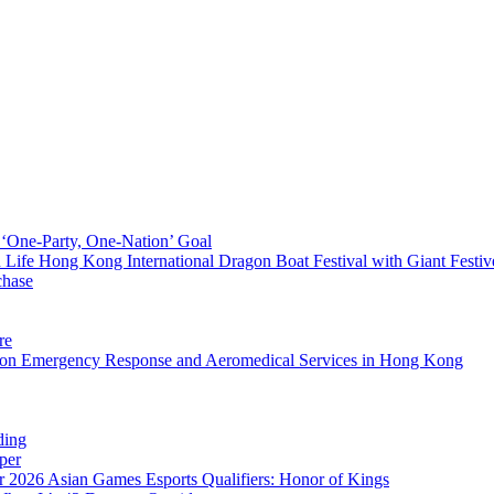
 ‘One-Party, One-Nation’ Goal
fe Hong Kong International Dragon Boat Festival with Giant Festive I
chase
re
m on Emergency Response and Aeromedical Services in Hong Kong
ding
pper
2026 Asian Games Esports Qualifiers: Honor of Kings