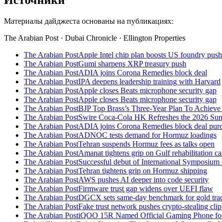
Источники
Материалы дайджеста основаны на публикациях:
The Arabian Post · Dubai Chronicle · Ellington Properties
The Arabian Post
Apple Intel chip plan boosts US foundry push
The Arabian Post
Gumi sharpens XRP treasury push
The Arabian Post
ADIA joins Corona Remedies block deal
The Arabian Post
IPA deepens leadership training with Harvard
The Arabian Post
Apple closes Beats microphone security gap
The Arabian Post
Apple closes Beats microphone security gap
The Arabian Post
BJP Top Brass’s Three-Year Plan To Achieve
The Arabian Post
Swire Coca-Cola HK Refreshes the 2026 Sun Li
The Arabian Post
ADIA joins Corona Remedies block deal pur
The Arabian Post
ADNOC tests demand for Hormuz loadings
The Arabian Post
Tehran suspends Hormuz fees as talks open
The Arabian Post
Amanat tightens grip on Gulf rehabilitation ca
The Arabian Post
Successful debut of International Symposiu
The Arabian Post
Tehran tightens grip on Hormuz shipping
The Arabian Post
AWS pushes AI deeper into code security
The Arabian Post
Firmware trust gap widens over UEFI flaw
The Arabian Post
DGCX sets same-day benchmark for gold tra
The Arabian Post
Fake trust network pushes crypto-stealing cli
The Arabian Post
iQOO 15R Named Official Gaming Phone for 