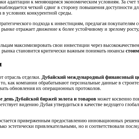
ки адаптации к меняющимся экономическим условиям. За счет т
 наблюдается четкий сдвиг в сторону повышения доступности д
 в условиях конкурентной среды.
ратегического подхода к инвестициям, предлагая покупателям с
а рынке отражает движение к более устойчивому и зрелому росту
ельцам максимизировать свои инвестиции через высококачествен
сти рынка становится критически важным понимать нюансы
стоим
и
т отрасль отделки.
Дубайский международный финансовый це
 то, как компании обрабатывают персональные данные в строите
овать обновления их операционных протоколов.
е день
Дубайской биржей золота и товаров
может косвенно пов
тствует видению Дубая утвердиться в качестве ведущего глобал
стается приверженным предоставлению инновационных решений
ько эстетически привлекательными, но и соответствовали после