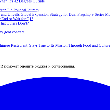
en It’s 42 Degrees Outside
ear Old Political Journey
and Unveils Global Expansion Strategy for Dual Flagship 9-Series Mo
ar End or Wait for Q1?
hat Others Don’t?
ay gold contract
hinese Restaurant’ Stays True to Its Mission Through Food and Cultur
R поможет оценить бюджет и согласования.