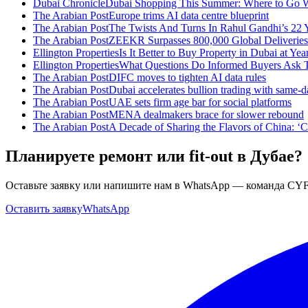
Dubai Chronicle
Dubai Shopping This Summer: Where to Go Wh
The Arabian Post
Europe trims AI data centre blueprint
The Arabian Post
The Twists And Turns In Rahul Gandhi’s 22 Y
The Arabian Post
ZEEKR Surpasses 800,000 Global Deliveries 
Ellington Properties
Is It Better to Buy Property in Dubai at Ye
Ellington Properties
What Questions Do Informed Buyers Ask T
The Arabian Post
DIFC moves to tighten AI data rules
The Arabian Post
Dubai accelerates bullion trading with same-d
The Arabian Post
UAE sets firm age bar for social platforms
The Arabian Post
MENA dealmakers brace for slower rebound
The Arabian Post
A Decade of Sharing the Flavors of China: ‘C
Планируете ремонт или fit-out в Дубае?
Оставьте заявку или напишите нам в WhatsApp — команда CYF
Оставить заявку
WhatsApp