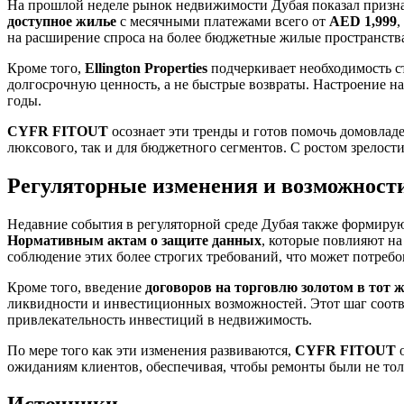
На прошлой неделе рынок недвижимости Дубая показал призна
доступное жилье
с месячными платежами всего от
AED 1,999
,
на расширение спроса на более бюджетные жилые пространства
Кроме того,
Ellington Properties
подчеркивает необходимость ст
долгосрочную ценность, а не быстрые возвраты. Настроение н
годы.
CYFR FITOUT
осознает эти тренды и готов помочь домовлад
люксового, так и для бюджетного сегментов. С ростом зрело
Регуляторные изменения и возможност
Недавние события в регуляторной среде Дубая также формирую
Нормативным актам о защите данных
, которые повлияют на
соблюдение этих более строгих требований, что может потреб
Кроме того, введение
договоров на торговлю золотом в тот ж
ликвидности и инвестиционных возможностей. Этот шаг соотве
привлекательность инвестиций в недвижимость.
По мере того как эти изменения развиваются,
CYFR FITOUT
о
ожиданиям клиентов, обеспечивая, чтобы ремонты были не тол