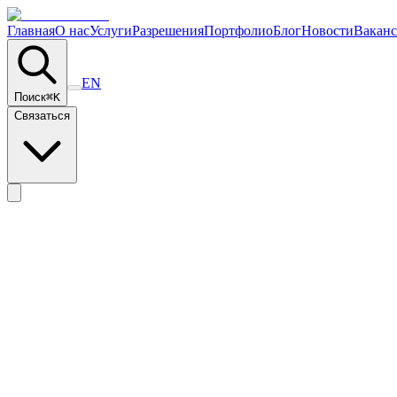
Главная
О нас
Услуги
Разрешения
Портфолио
Блог
Новости
Вакан
EN
Поиск
⌘
K
Связаться