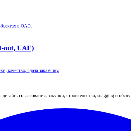
объектах в ОАЭ.
t-out, UAE)
и, качество, сдача заказчику.
: дизайн, согласования, закупки, строительство, snagging и обсл