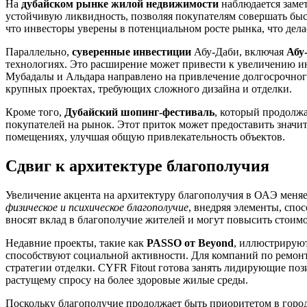
На
дубайском рынке жилой недвижимости
наблюдается замет
устойчивую ликвидность, позволяя покупателям совершать быс
что инвесторы уверены в потенциальном росте рынка, что дел
Параллельно,
суверенные инвестиции
Абу-Даби, включая
Абу
технологиях. Это расширение может привести к увеличению и
Мубадалы и Альдара направлено на привлечение долгосрочного 
крупных проектах, требующих сложного дизайна и отделки.
Кроме того,
Дубайский шопинг-фестиваль
, который продолжа
покупателей на рынок. Этот приток может предоставить значи
помещениях, улучшая общую привлекательность объектов.
Сдвиг к архитектуре благополучия
Увеличение акцента на архитектуру благополучия в ОАЭ меня
физическое и психическое благополучие
, внедряя элементы, спо
вносят вклад в благополучие жителей и могут повысить стоим
Недавние проекты, такие как
PASSO от Beyond
, иллюстрируют
способствуют социальной активности. Для компаний по ремон
стратегии отделки. CYFR Fitout готова занять лидирующие поз
растущему спросу на более здоровые жилые среды.
Поскольку благополучие продолжает быть приоритетом в город