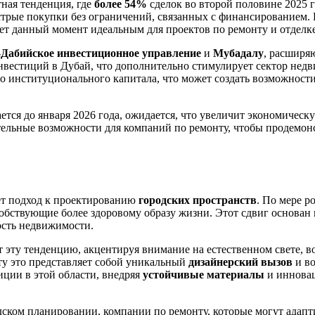
ная тенденция, где
более 54%
сделок во второй половине 2025 
трые покупки без ограничений, связанных с финансированием. 
ает данный момент идеальным для проектов по ремонту и отделке
-Дабийское инвестиционное управление
и
Мубадалу
, расширя
нвестиций в Дубай, что дополнительно стимулирует сектор не
институционального капитала, что может создать возможности д
ется до января 2026 года, ожидается, что увеличит экономичес
тельные возможности для компаний по ремонту, чтобы продемонс
ет подход к проектированию
городских пространств
. По мере р
собствующие более здоровому образу жизни. Этот сдвиг основан
ость недвижимости.
 эту тенденцию, акцентируя внимание на естественном свете, в
ту это представляет собой уникальный
дизайнерский вызов
и во
иции в этой области, внедряя
устойчивые материалы
и инновац
ском планировании, компании по ремонту, которые могут адапти