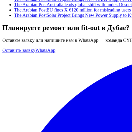
The Arabian Post
Australia leads global shift with under-16 soc
The Arabian Post
EU fines X €120 million for misleading users 
The Arabian Post
Solar Project Brings New Power Supply to Ku
Планируете ремонт или fit-out в Дубае?
Оставьте заявку или напишите нам в WhatsApp — команда CYF
Оставить заявку
WhatsApp