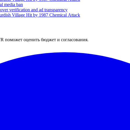
ial media ban
over verification and ad transparency
rdish Village Hit by 1987 Chemical Attack
R поможет оценить бюджет и согласования.