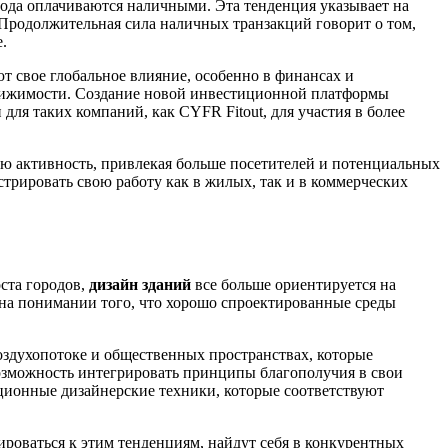
года оплачиваются наличными. Эта тенденция указывает на
Продолжительная сила наличных транзакций говорит о том,
.
ют свое глобальное влияние, особенно в финансах и
движимости. Создание новой инвестиционной платформы
ля таких компаний, как CYFR Fitout, для участия в более
кую активность, привлекая больше посетителей и потенциальных
трировать свою работу как в жилых, так и в коммерческих
оста городов,
дизайн зданий
все больше ориентируется на
 на понимании того, что хорошо спроектированные среды
оздухопотоке и общественных пространствах, которые
зможность интегрировать принципы благополучия в свои
ионные дизайнерские техники, которые соответствуют
роваться к этим тенденциям, найдут себя в конкурентных