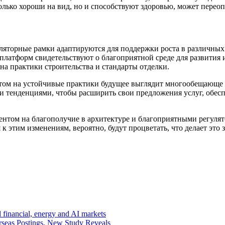
олько хороши на вид, но и способствуют здоровью, может переоп
уляторные рамки адаптируются для поддержки роста в различных
латформ свидетельствуют о благоприятной среде для развития и
на практики строительства и стандарты отделки.
ом на устойчивые практики будущее выглядит многообещающе д
ими тенденциями, чтобы расширить свои предложения услуг, обе
ентом на благополучие в архитектуре и благоприятными регуля
к этим изменениям, вероятно, будут процветать, что делает эт
 financial, energy and AI markets
seas Postings, New Study Reveals