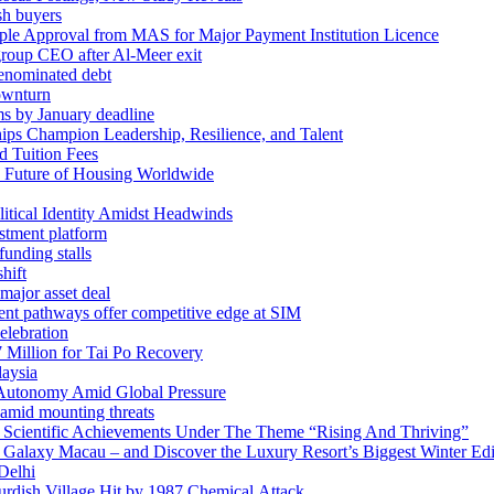
sh buyers
iple Approval from MAS for Major Payment Institution Licence
group CEO after Al-Meer exit
denominated debt
ownturn
ms by January deadline
ps Champion Leadership, Resilience, and Talent
d Tuition Fees
e Future of Housing Worldwide
itical Identity Amidst Headwinds
stment platform
unding stalls
hift
major asset deal
ent pathways offer competitive edge at SIM
elebration
Million for Tai Po Recovery
laysia
ic Autonomy Amid Global Pressure
 amid mounting threats
 Scientific Achievements Under The Theme “Rising And Thriving”
 at Galaxy Macau – and Discover the Luxury Resort’s Biggest Winter Ed
 Delhi
rdish Village Hit by 1987 Chemical Attack