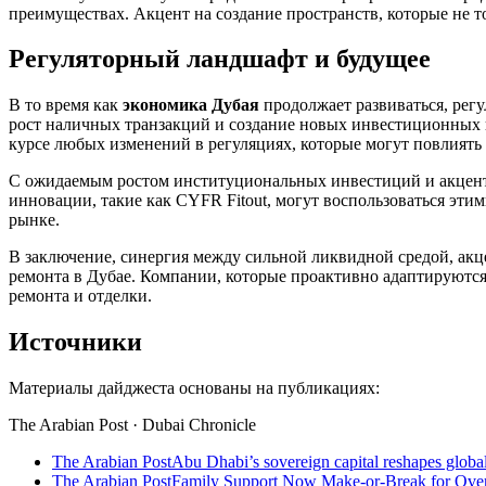
преимуществах. Акцент на создание пространств, которые не т
Регуляторный ландшафт и будущее
В то время как
экономика Дубая
продолжает развиваться, рег
рост наличных транзакций и создание новых инвестиционных п
курсе любых изменений в регуляциях, которые могут повлиять 
С ожидаемым ростом институциональных инвестиций и акцент
инновации, такие как CYFR Fitout, могут воспользоваться эт
рынке.
В заключение, синергия между сильной ликвидной средой, акц
ремонта в Дубае. Компании, которые проактивно адаптируются 
ремонта и отделки.
Источники
Материалы дайджеста основаны на публикациях:
The Arabian Post · Dubai Chronicle
The Arabian Post
Abu Dhabi’s sovereign capital reshapes global
The Arabian Post
Family Support Now Make-or-Break for Over