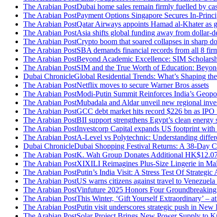
The Arabian Post
Dubai home sales remain firmly fuelled by ca
The Arabian Post
Payment Options Singapore Secures In-Princ
The Arabian Post
Qatar Airways appoints Hamad al-Khater as 
The Arabian Post
Asia shifts global funding away from dollar-
The Arabian Post
Crypto boom that soared collapses in sharp d
The Arabian Post
SBA demands financial records from all 8 fir
The Arabian Post
Beyond Academic Excellence: SIM Scholarshi
The Arabian Post
SIM and the True Worth of Education: Beyon
Dubai Chronicle
Global Residential Trends: What’s Shaping th
The Arabian Post
Netflix moves to secure Warner Bros assets
The Arabian Post
Modi-Putin Summit Reinforces India’s Geopol
The Arabian Post
Mubadala and Aldar unveil new regional inve
The Arabian Post
GCC debt market hits record $226 bn as IPO f
The Arabian Post
BII support strengthens Egypt’s clean energy s
The Arabian Post
Investcorp Capital expands US footprint with 
The Arabian Post
A-Level vs Polytechnic: Understanding differ
Dubai Chronicle
Dubai Shopping Festival Returns: A 38-Day C
The Arabian Post
K. Wah Group Donates Additional HK$12.07 
The Arabian Post
XIXILI Reimagines Plus-Size Lingerie in Ma
The Arabian Post
Putin’s India Visit: A Stress Test Of Strateg
The Arabian Post
US warns citizens against travel to Venezuela
The Arabian Post
Vinfuture 2025 Honors Four Groundbreaking
The Arabian Post
This Winter, ‘Gift Yourself Extraordinary’ –
The Arabian Post
Putin visit underscores strategic push in New
The Arabian Post
Solar Project Brings New Power Supply to Ku