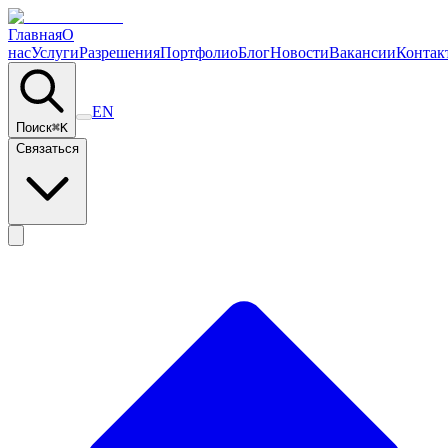
Главная
О
нас
Услуги
Разрешения
Портфолио
Блог
Новости
Вакансии
Контак
EN
Поиск
⌘
K
Связаться