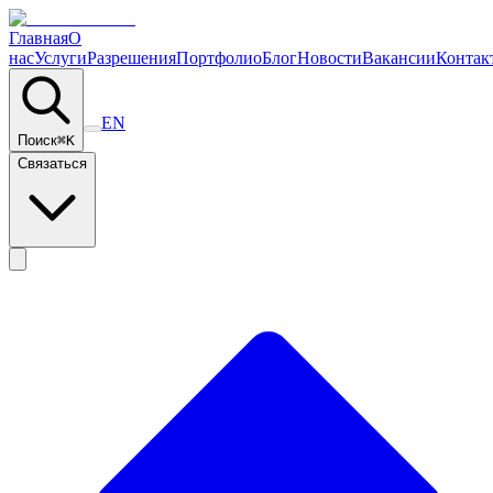
Главная
О
нас
Услуги
Разрешения
Портфолио
Блог
Новости
Вакансии
Контак
EN
Поиск
⌘
K
Связаться